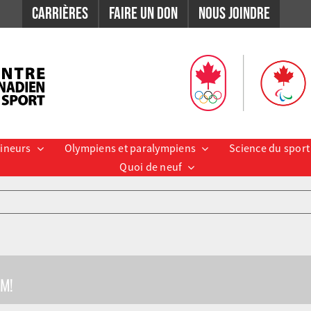
Carrières
Faire un don
Nous Joindre
aineurs
Olympiens et paralympiens
Science du sport
Quoi de neuf
RM!