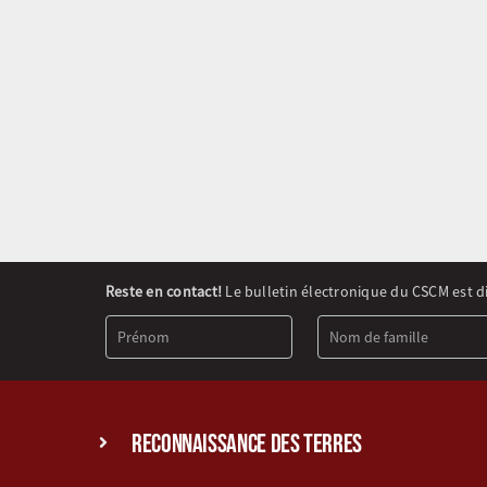
Newsletter
Reste en contact!
Le bulletin électronique du CSCM est d
Signup
(FR)
reconnaissance des terres