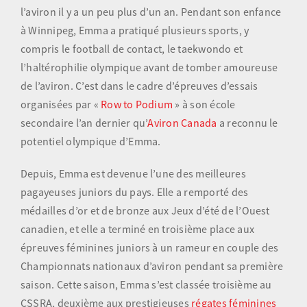
l’aviron il y a un peu plus d’un an. Pendant son enfance
à Winnipeg, Emma a pratiqué plusieurs sports, y
Olympiens et paralympiens
compris le football de contact, le taekwondo et
l’haltérophilie olympique avant de tomber amoureuse
Science du sport
de l’aviron. C’est dans le cadre d’épreuves d’essais
organisées par «
Row to Podium
» à son école
Programmes
secondaire l’an dernier qu’
Aviron Canada
a reconnu le
potentiel olympique d’Emma.
Ressources
Depuis, Emma est devenue l’une des meilleures
Quoi de neuf
pagayeuses juniors du pays. Elle a remporté des
médailles d’or et de bronze aux Jeux d’été de l’Ouest
canadien, et elle a terminé en troisième place aux
épreuves féminines juniors à un rameur en couple des
Championnats nationaux d’aviron pendant sa première
saison. Cette saison, Emma s’est classée troisième au
CSSRA, deuxième aux prestigieuses
régates féminines