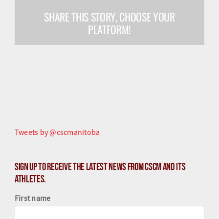
SHARE THIS STORY, CHOOSE YOUR
Olympiens et paralympiens
PLATFORM!
Science du sport
Programmes
Ressources
Quoi de neuf
Tweets by @cscmanitoba
Sign up to receive the latest news from CSCM and its
athletes.
First name