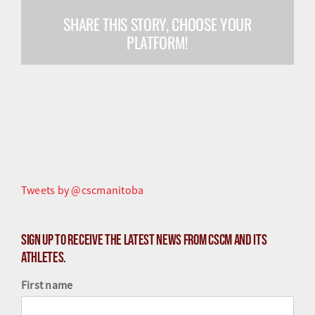
SHARE THIS STORY, CHOOSE YOUR
Olympiens et paralympiens
PLATFORM!
Science du sport
Programmes
Ressources
Quoi de neuf
Tweets by @cscmanitoba
Sign up to receive the latest news from CSCM and its
athletes.
First name