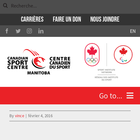
Search
Skip
for:
to
Carrières
Faire un don
Nous Joindre
content
EN
Go to...
View
By
vince
|
février 4, 2016
Larger
Qui nous sommes
Image
Athlètes et entraineurs