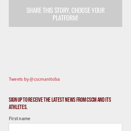
SHARE THIS STORY, CHOOSE YOUR
Olympiens et paralympiens
PLATFORM!
Science du sport
Programmes
Ressources
Quoi de neuf
Tweets by @cscmanitoba
Sign up to receive the latest news from CSCM and its
athletes.
First name