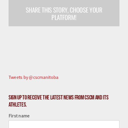
SHARE THIS STORY, CHOOSE YOUR
Olympiens et paralympiens
PLATFORM!
Science du sport
Programmes
Ressources
Quoi de neuf
Tweets by @cscmanitoba
Sign up to receive the latest news from CSCM and its
athletes.
First name