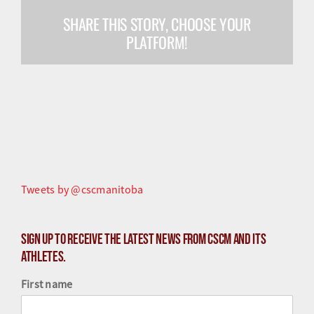
SHARE THIS STORY, CHOOSE YOUR
Olympiens et paralympiens
PLATFORM!
Science du sport
Programmes
Ressources
Quoi de neuf
Tweets by @cscmanitoba
Sign up to receive the latest news from CSCM and its
athletes.
First name