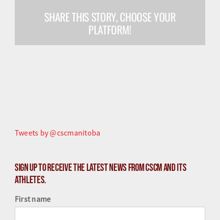
SHARE THIS STORY, CHOOSE YOUR
Olympiens et paralympiens
PLATFORM!
Science du sport
Programmes
Ressources
Quoi de neuf
Tweets by @cscmanitoba
Sign up to receive the latest news from CSCM and its
athletes.
First name