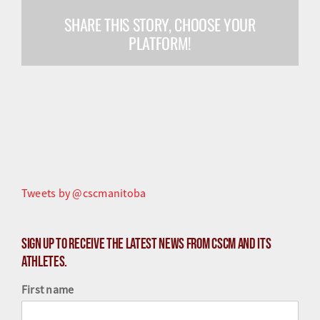
SHARE THIS STORY, CHOOSE YOUR
Olympiens et paralympiens
PLATFORM!
Science du sport
Programmes
Ressources
Quoi de neuf
Tweets by @cscmanitoba
Sign up to receive the latest news from CSCM and its
athletes.
First name