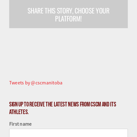
SHARE THIS STORY, CHOOSE YOUR
Olympiens et paralympiens
PLATFORM!
Science du sport
Programmes
Ressources
Quoi de neuf
Tweets by @cscmanitoba
Sign up to receive the latest news from CSCM and its
athletes.
First name