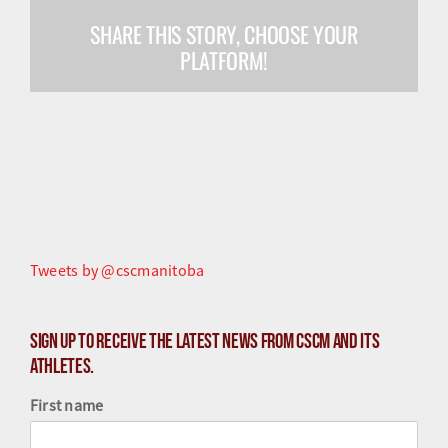
SHARE THIS STORY, CHOOSE YOUR
Olympiens et paralympiens
PLATFORM!
Science du sport
Programmes
Ressources
Quoi de neuf
Tweets by @cscmanitoba
Sign up to receive the latest news from CSCM and its
athletes.
First name