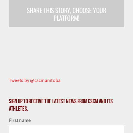
SHARE THIS STORY, CHOOSE YOUR
Olympiens et paralympiens
PLATFORM!
Science du sport
Programmes
Ressources
Quoi de neuf
Tweets by @cscmanitoba
Sign up to receive the latest news from CSCM and its
athletes.
First name