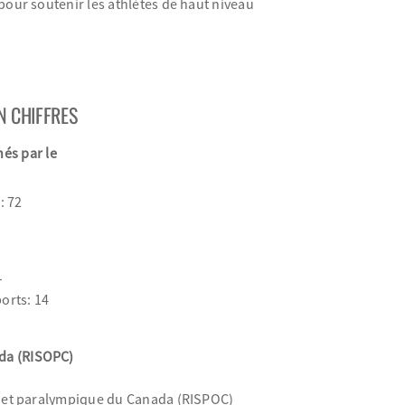
 pour soutenir les athlètes de haut niveau
N CHIFFRES
és par le
: 72
1
orts: 14
ada (RISOPC)
ue et paralympique du Canada (RISPOC)