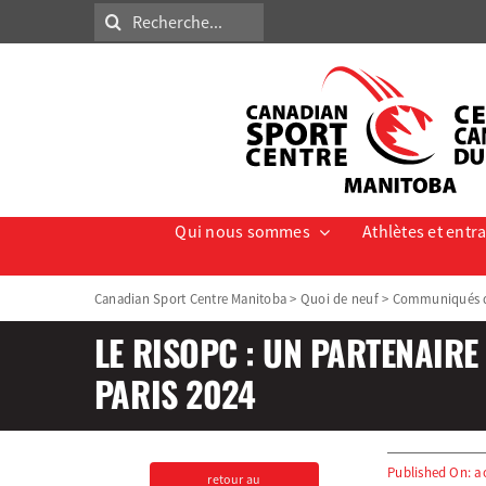
Skip
Search
to
for:
content
Qui nous sommes
Athlètes et entr
Canadian Sport Centre Manitoba
>
Quoi de neuf
>
Communiqués d
LE RISOPC : UN PARTENAIR
PARIS 2024
Published On: a
retour au