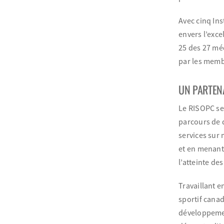
Avec cinq Ins
envers l’exce
25 des 27 méd
par les mem
UN PARTEN
Le RISOPC ser
parcours de 
services sur 
et en menant 
l’atteinte de
Travaillant e
sportif cana
développement