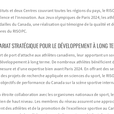
tituts et deux Centres couvrant toutes les régions du pays, le R
llence et l’innovation. Aux Jeux olympiques de Paris 2024, les at
ailles du Canada, une réalisation qui témoigne de la qualité et d
bres du RISOPC.
ARIAT STRATÉGIQUE POUR LE DÉVELOPPEMENT À LONG TE
t de port d’attache aux athlètes canadiens, leur apportant un so
développement à long terme. De nombreux athlètes bénéficient d
mesure et d’une expertise bien avant Paris 2024. En offrant des 
des projets de recherche appliquée en sciences du sport, le RISO
s objectifs de performance du Canada sur la scène sportive intern
n étroite collaboration avec les organismes nationaux de sport, l
dien de haut niveau. Les membres du réseau assurent une approc
 des athlètes et de la promotion de l’excellence sportive au Can