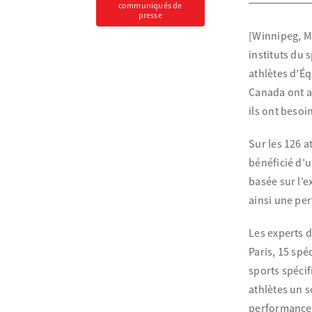
communiqués de
presse
[Winnipeg, M
instituts du
athlètes d’É
Canada ont a
ils ont beso
Sur les 126 a
bénéficié d’
basée sur l’e
ainsi une pe
Les experts d
Paris, 15 spé
sports spécif
athlètes un s
performance