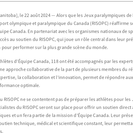
anitoba], le 22 août 2024 — Alors que les Jeux paralympiques de 
 sport olympique et paralympique du Canada (RISOPC) réaffirme s
quipe Canada. En partenariat avec les organismes nationaux de sp
ccès au soutien du RISOPC, qui joue un rôle central dans leur pré
in pour performer sur la plus grande scène du monde.
thlètes d’Équipe Canada, 118 ont été accompagnés par les experts
une approche collaborative de la part de plusieurs membres du r
xpertise, la collaboration et l’innovation, permet de répondre a
rformance optimale.
u RISOPC ne se contentent pas de préparer les athlètes pour les Je
cialistes du RISOPC seront sur place pour offrir un soutien direct
iques et un fera partie de la mission d’Équipe Canada. Leur prés
outien technique, médical et scientifique constant, leur permett
s.