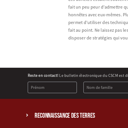
fait un peu peur d’admettre qu
honnêtes avec eux-mêmes. Plus 
permet d’utiliser des techniqu
fait au point. Ne laissez pas 
disposer de stratégies qui vo
Newsletter
Reste en contact!
Le bulletin électronique du CSCM est d
Signup
(FR)
reconnaissance des terres