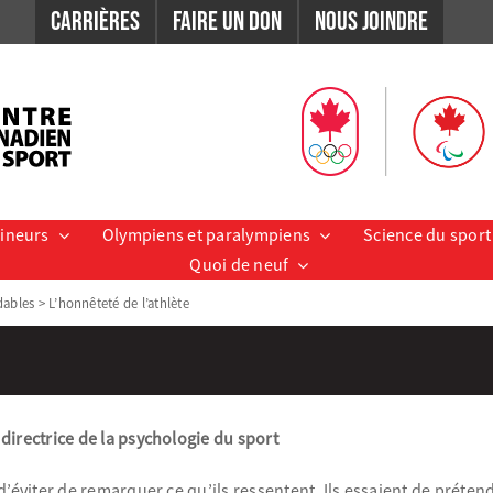
Carrières
Faire un don
Nous Joindre
aineurs
Olympiens et paralympiens
Science du sport
Quoi de neuf
dables
>
L’honnêteté de l’athlète
directrice de la psychologie du sport
’éviter de remarquer ce qu’ils ressentent. Ils essaient de prétend