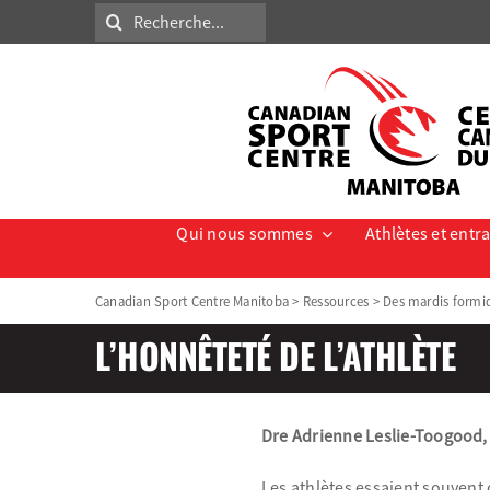
Skip
Search
to
for:
content
Qui nous sommes
Athlètes et entr
Canadian Sport Centre Manitoba
>
Ressources
>
Des mardis formi
L’HONNÊTETÉ DE L’ATHLÈTE
Dre Adrienne Leslie-Toogood, 
Les athlètes essaient souvent d