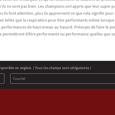
’ils ne vont pas bien. Les champions ont appris que leur super pou
ils font attention, plus ils apprennent ce que cela signifie pour 
es telles que la respiration pour être performants même lorsque 
les performances de haut niveau au hasard. Prévoyez de faire le p
us permettront d’être performante ou performance quelles que soi
isponible en anglais.
( Tous les champs sont obligatoires )