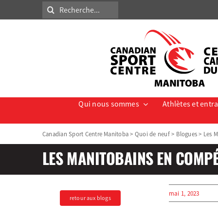
Skip
Search
to
for:
content
Qui nous sommes
Athlètes et entr
Canadian Sport Centre Manitoba
>
Quoi de neuf
>
Blogues
>
Les M
LES MANITOBAINS EN COMPÉ
mai 1, 2023
retour aux blogs