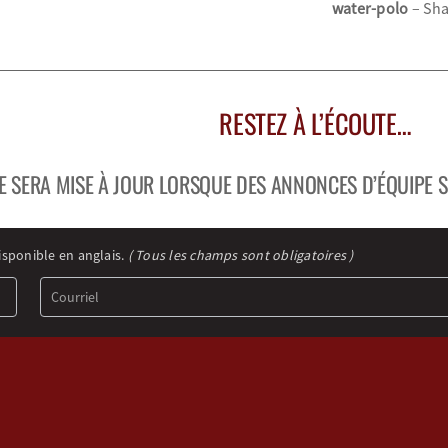
water-polo
– Sha
RESTEZ À L’ÉCOUTE…
E SERA MISE À JOUR LORSQUE DES ANNONCES D’ÉQUIPE S
isponible en anglais.
( Tous les champs sont obligatoires )