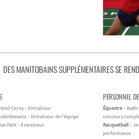
DES MANITOBAINS
SUPPLÉMENTAIRES
SE REN
S
PERSONNEL DE
stimil Cerny – Entraîneur
Équestre
– Kathr
Sobotkiewicz – Entraîneur de l’équipe
concours compl
Jae Park – Entraîneur
Racquetball
– Je
performance