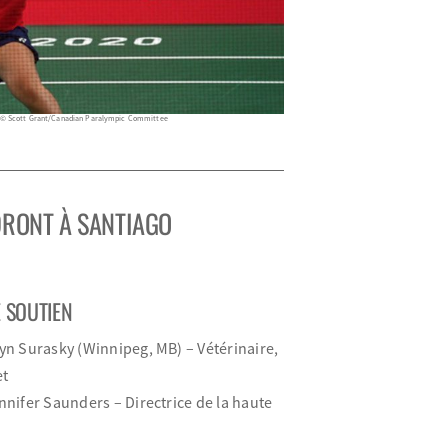
© Scott Grant/Canadian Paralympic Committee
DRONT
À
SANTIAGO
 SOUTIEN
yn Surasky (Winnipeg, MB) – Vétérinaire,
et
nnifer Saunders – Directrice de la haute