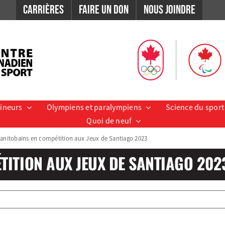
Carrières
Faire un don
Nous Joindre
aineurs
Olympiens et paralympiens
Science du sport
Quoi de neuf
anitobains en compétition aux Jeux de Santiago 2023
TITION AUX JEUX DE SANTIAGO 202