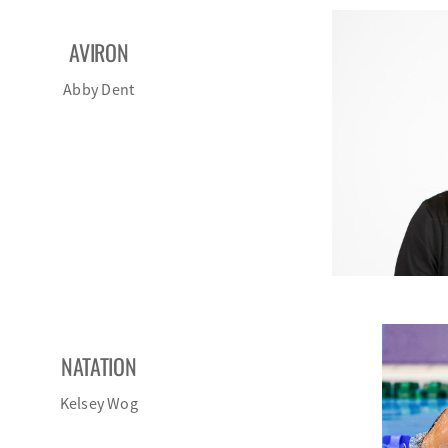
AVIRON
Abby Dent
NATATION
Kelsey Wog