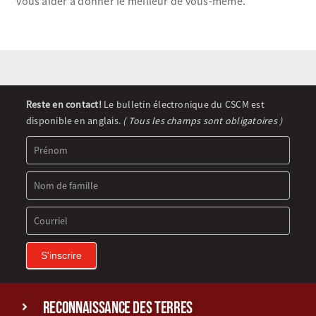
vous aider à donner le meilleur de vous-même.
Newsletter
Reste en contact!
Le bulletin électronique du CSCM est
Signup
disponible en anglais.
( Tous les champs sont obligatoires )
(FR)
S'inscrire
reconnaissance des terres