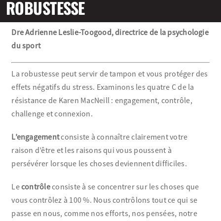
ROBUSTESSE
Olympiens et paralympiens
Dre Adrienne Leslie-Toogood, directrice de la psychologie
du sport
Science du sport
La robustesse peut servir de tampon et vous protéger des
Programmes
effets négatifs du stress. Examinons les quatre C de la
résistance de Karen MacNeill : engagement, contrôle,
Ressources
challenge et connexion.
Quoi de neuf
L’engagement
consiste à connaître clairement votre
raison d’être et les raisons qui vous poussent à
persévérer lorsque les choses deviennent difficiles.
Le
contrôle
consiste à se concentrer sur les choses que
vous contrôlez à 100 %. Nous contrôlons tout ce qui se
passe en nous, comme nos efforts, nos pensées, notre