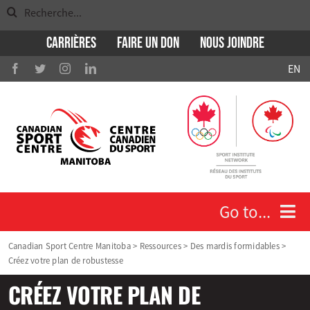
Search
Skip
for:
to
Carrières
Faire un don
Nous Joindre
content
EN
Go to...
Canadian Sport Centre Manitoba
>
Ressources
>
Des mardis formidables
>
Créez votre plan de robustesse
Qui nous sommes
CRÉEZ VOTRE PLAN DE
Athlètes et entraineurs