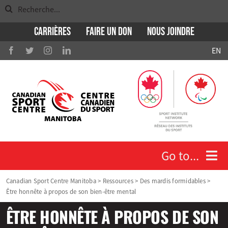
Search
Skip
for:
to
Carrières
Faire un don
Nous Joindre
content
EN
Go to...
Canadian Sport Centre Manitoba
>
Ressources
>
Des mardis formidables
>
Être honnête à propos de son bien-être mental
Qui nous sommes
ÊTRE HONNÊTE À PROPOS DE SON
Athlètes et entraineurs