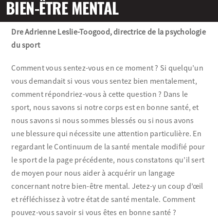
BIEN-ÊTRE MENTAL
Olympiens et paralympiens
Dre Adrienne Leslie-Toogood, directrice de la psychologie
du sport
Science du sport
Comment vous sentez-vous en ce moment ? Si quelqu’un
Programmes
vous demandait si vous vous sentez bien mentalement,
comment répondriez-vous à cette question ? Dans le
Ressources
sport, nous savons si notre corps est en bonne santé, et
nous savons si nous sommes blessés ou si nous avons
Quoi de neuf
une blessure qui nécessite une attention particulière. En
regardant le Continuum de la santé mentale modifié pour
le sport de la page précédente, nous constatons qu’il sert
de moyen pour nous aider à acquérir un langage
concernant notre bien-être mental. Jetez-y un coup d’œil
et réfléchissez à votre état de santé mentale. Comment
pouvez-vous savoir si vous êtes en bonne santé ?