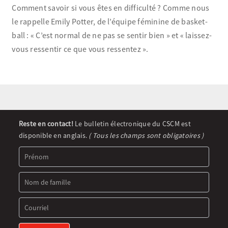
Comment savoir si vous êtes en difficulté ? Comme nous
le rappelle Emily Potter, de l’équipe féminine de basket-
ball : « C’est normal de ne pas se sentir bien » et « laissez-
vous ressentir ce que vous ressentez ».
Newsletter
Reste en contact!
Le bulletin électronique du CSCM est
Signup
disponible en anglais.
( Tous les champs sont obligatoires )
(FR)