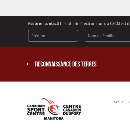
Newsletter
Reste en contact!
Le bulletin électronique du CSCM est d
Signup
(FR)
reconnaissance des terres
Accueil