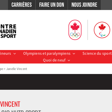
Carrières
Faire un don
Nous Joindre
aineurs
Olympiens et paralympiens
Science du sport
Quoi de neuf
ipe
>
Janelle Vincent
 VINCENT