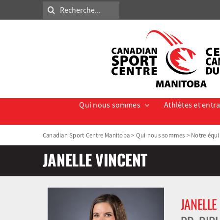
Skip
Search
to
for:
content
Qui nous sommes
Athlètes et entr
Canadian Sport Centre Manitoba
>
Qui nous sommes
>
Notre équ
JANELLE VINCENT
JANELLE