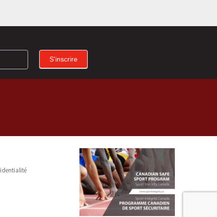
S'inscrire
identialité