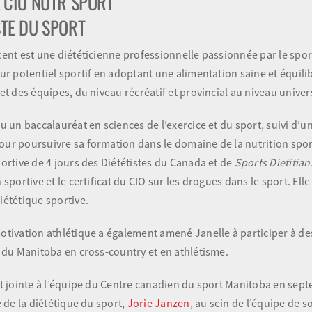
L CIO NUTR SPORT
STE DU SPORT
cent est une diététicienne professionnelle passionnée par le sport 
ur potentiel sportif en adoptant une alimentation saine et équilibr
 et des équipes, du niveau récréatif et provincial au niveau univer
nu un baccalauréat en sciences de l’exercice et du sport, suivi d’u
ur poursuivre sa formation dans le domaine de la nutrition sportiv
portive de 4 jours des Diététistes du Canada et de
Sports Dietitian
 sportive et le certificat du CIO sur les drogues dans le sport. El
iététique sportive.
otivation athlétique a également amené Janelle à participer à de
é du Manitoba en cross-country et en athlétisme.
st jointe à l’équipe du Centre canadien du sport Manitoba en sept
e de la diététique du sport,
Jorie Janzen
, au sein de l’équipe de s