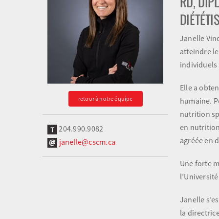
RD, DIP
DIÉTÉTI
Janelle Vin
atteindre le
individuels
Elle a obte
retour à notre équipe
humaine. Po
nutrition s
en nutrition
204.990.9082
agréée en d
janelle@cscm.ca
Une forte m
l’Universit
Janelle s’e
la directric