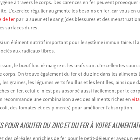
xygène à travers le corps. Des carences en fer peuvent provoquer d
te. L’exercice régulier augmente les besoins en fer, car vous en u
e de fer
par la sueur et le sang (des blessures et des menstruati
des surfaces dures.
si un élément nutritif important pour le système immunitaire. Il ai
ciés aux radicaux libres.
oisson, le bœuf haché maigre et les œufs sont d’excellentes sources
e corps. On trouve également du fer et du zinc dans les aliments 
 les graines, les légumes verts feuillus et les lentilles, ainsi que 
iches en fer, celui-ci n’est pas absorbé aussi facilement par le co
 on recommande une combinaison avec des aliments riches en
vit
ocoli, des tomates et des piments) pour améliorer l’absorption.
 POUR AJOUTER DU ZINC ET DU FER À VOTRE ALIMENTATI
ez des céréales enrichies de fer pour le petit-déjeuner avec un ve