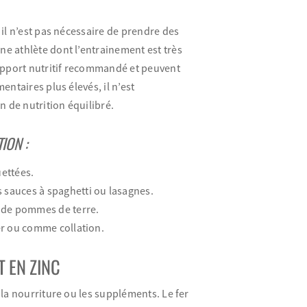
 il n’est pas nécessaire de prendre des
e athlète dont l’entrainement est très
apport nutritif recommandé et peuvent
ntaires plus élevés, il n’est
 de nutrition équilibré.
ION :
uettées.
 sauces à spaghetti ou lasagnes.
u de pommes de terre.
ner ou comme collation.
T EN ZINC
a nourriture ou les suppléments. Le fer