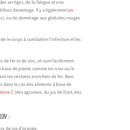
es vertiges, de la fatigue et une
tilisez davantage. Il y a également
un
ons), ou de dommage aux globules rouges
de le corps à combattre l’infection et les
 de fer et de zinc, et sont facilement
à base de plante comme les noix ou le
dans les céréales enrichies de fer. Bien
rps dans le cas des aliments à base de
amine C
(des agrumes, du jus de fruit, des
ON :
rre de jus d’orange.