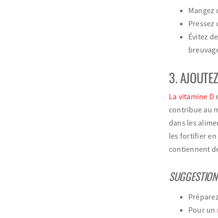
Mangez d
Pressez 
Évitez d
breuvage
3. AJOUTE
La vitamine D
e
contribue au m
dans les alimen
les fortifier 
contiennent de
SUGGESTIONS
Préparez 
Pour un