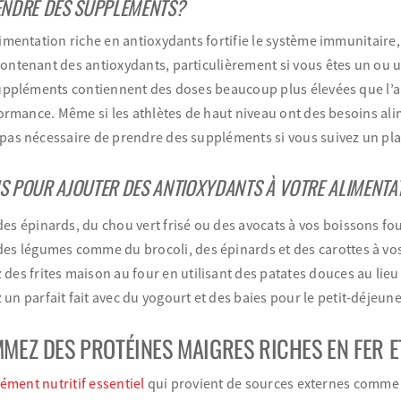
ENDRE DES SUPPLÉMENTS?
imentation riche en antioxydants fortifie le système immunitaire,
ntenant des antioxydants, particulièrement si vous êtes un ou un
suppléments contiennent des doses beaucoup plus élevées que l’
formance. Même si les athlètes de haut niveau ont des besoins alime
as nécessaire de prendre des suppléments si vous suivez un plan
S POUR AJOUTER DES ANTIOXYDANTS À VOTRE ALIMENTAT
des épinards, du chou vert frisé ou des avocats à vos boissons fo
des légumes comme du brocoli, des épinards et des carottes à vos
 des frites maison au four en utilisant des patates douces au lie
 un parfait fait avec du yogourt et des baies pour le petit-déjeu
MEZ DES PROTÉINES MAIGRES RICHES EN FER E
lément nutritif essentiel
qui provient de sources externes comme l