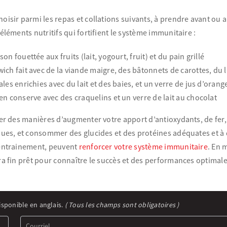
oisir parmi les repas et collations suivants, à prendre avant ou 
éléments nutritifs qui fortifient le système immunitaire :
on fouettée aux fruits (lait, yogourt, fruit) et du pain grillé
ch fait avec de la viande maigre, des bâtonnets de carottes, du la
les enrichies avec du lait et des baies, et un verre de jus d’orang
en conserve avec des craquelins et un verre de lait au chocolat
ver des manières d’augmenter votre apport d’antioxydants, de fer,
ques, et consommer des glucides et des protéines adéquates et 
’entrainement, peuvent
renforcer votre système immunitaire
. En 
ra fin prêt pour connaître le succès et des performances optimales
isponible en anglais.
( Tous les champs sont obligatoires )