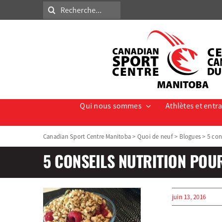
Skip
Search
to
for:
content
Qui nous sommes
Athlètes et entr
Canadian Sport Centre Manitoba
>
Quoi de neuf
>
Blogues
>
5 con
5 CONSEILS NUTRITION PO
juin 13, 2016