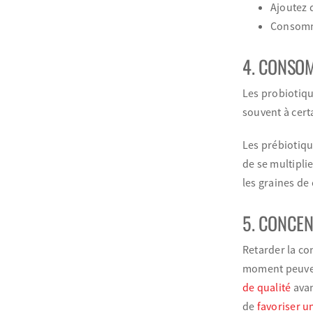
Ajoutez 
Consomme
4. CONSOM
Les probiotiqu
souvent à certa
Les prébiotiqu
de se multipli
les graines de 
5. CONCEN
Retarder la c
moment peuven
de qualité
avan
de
favoriser u