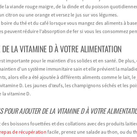
e la viande rouge maigre, de la dinde et du poisson quotidienn
un citron ou une orange et versez le jus sur vos légumes.
e boire du thé et du café lorsque vous mangez des aliments à base 
s peuvent réduire l’absorption de fer si vous les consommez pen
Z DE LA VITAMINE D À VOTRE ALIMENTATION
st importante pour le maintien d’os solides et en santé. De plus, e
aintien d’un système immunitaire sain et elle prévient la maladi
ts, alors elle a été ajoutée à différents aliments comme le lait, le
en vitamine D. Les jaunes d’œufs, les champignons séchés et les p
 la vitamine D.
 POUR AJOUTER DE LA VITAMINE D À VOTRE ALIMENTATIO
des boissons fouettées et des collations avec des produits laitiers
repas de récupération
facile, prenez une salade au thon, ou du t