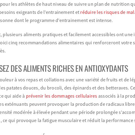
el pour les athlètes de haut niveau de suivre un plan de nutrition
esoins exigeants de l’entrainement et
réduire les risques de mal
rsonne dont le programme d’entrainement est intense.
plusieurs aliments pratiques et facilement accessibles ont une i
oici cinq recommandations alimentaires qui renforceront votre 
ès.
SSEZ DES ALIMENTS RICHES EN ANTIOXYDANTS
couleur à vos repas et collations avec une variété de fruits et de
des patates douces, du brocoli, des épinards et des betteraves. C
ce qui aide à
prévenir les dommages cellulaires
associés à la prod
es exténuants peuvent provoquer la production de radicaux libres 
tensité modérée à élevée pendant une période prolongée s’acco
s, ce qui provoque la fatigue musculaire et réduit la performance 