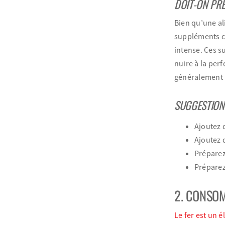
DOIT-ON PR
Bien qu’une al
suppléments co
intense. Ces 
nuire à la per
généralement p
SUGGESTION
Ajoutez 
Ajoutez 
Préparez
Préparez
2. CONSOM
Le fer est un é