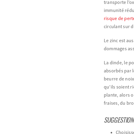
transporte l’o
immunité rédui
risque de pert
circulant sur 
Le zinc est aus
dommages asso
La dinde, le p
absorbés par l
beurre de noix,
qu’ils soient r
plante, alors
fraises, du br
SUGGESTIONS
Choisiss