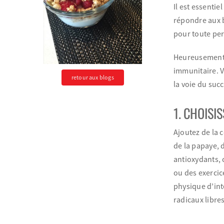
Il est essenti
répondre aux b
pour toute pe
Heureusement, 
immunitaire. V
retour aux blogs
la voie du succ
1. CHOISI
Ajoutez de la 
de la papaye, 
antioxydants, 
ou des exercic
physique d’in
radicaux libre