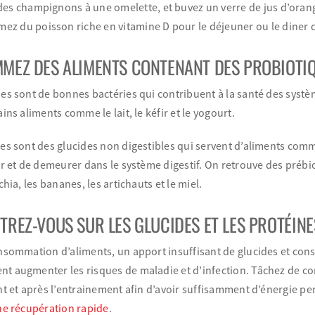
des champignons à une omelette, et buvez un verre de jus d’orange
z du poisson riche en vitamine D pour le déjeuner ou le diner de
MEZ DES ALIMENTS CONTENANT DES PROBIOTIQ
es sont de bonnes bactéries qui contribuent à la santé des systèm
ins aliments comme le lait, le kéfir et le yogourt.
es sont des glucides non digestibles qui servent d’aliments comm
er et de demeurer dans le système digestif. On retrouve des prébi
chia, les bananes, les artichauts et le miel.
TREZ-VOUS SUR LES GLUCIDES ET LES PROTÉINE
onsommation d’aliments, un apport insuffisant de glucides et co
t augmenter les risques de maladie et d’infection. Tâchez de c
t et après l’entrainement afin d’avoir suffisamment d’énergie pe
ne récupération rapide
.