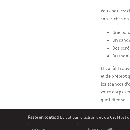
Vous pouvez ch
sont riches en 
Une boiss
Un sandwi
Des céréa
Du thon 
Et voilà! Trou
et de prébioti
les séances d
votre corps se
quotidienne.
Newsletter
Reste en contact!
Le bulletin électronique du CSCM est d
Signup