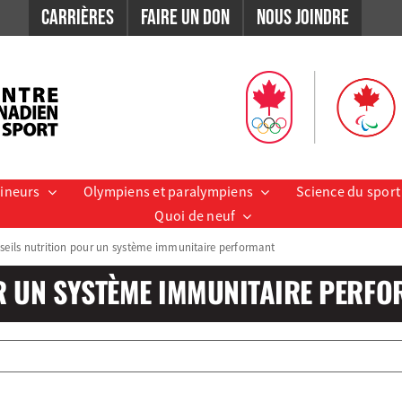
Carrières
Faire un don
Nous Joindre
aineurs
Olympiens et paralympiens
Science du sport
Quoi de neuf
seils nutrition pour un système immunitaire performant
UR UN SYSTÈME IMMUNITAIRE PERF