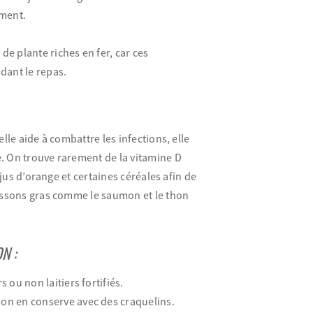
ement.
de plante riches en fer, car ces
dant le repas.
lle aide à combattre les infections, elle
e. On trouve rarement de la vitamine D
 jus d’orange et certaines céréales afin de
oissons gras comme le saumon et le thon
N :
 ou non laitiers fortifiés.
hon en conserve avec des craquelins.