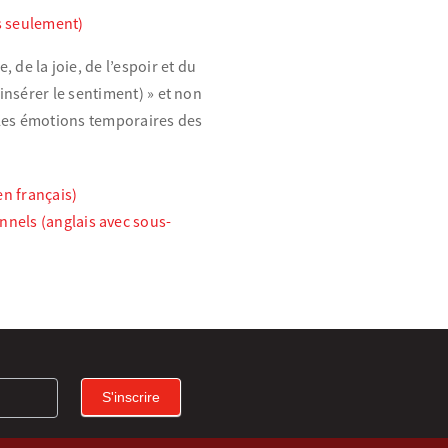
s seulement)
de la joie, de l’espoir et du
(insérer le sentiment) » et non
r les émotions temporaires des
en français)
nels (anglais avec sous-
S'inscrire