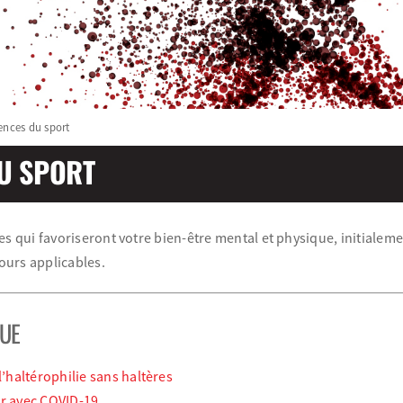
ences du sport
U SPORT
es qui favoriseront votre bien-être mental et physique, initiale
ours applicables.
UE
l’haltérophilie sans haltères
ir avec COVID-19