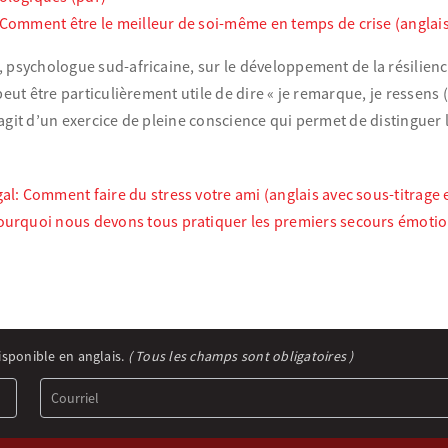
 Comment être le meilleur de soi-même en temps de crise (anglai
 psychologue sud-africaine, sur le développement de la résilience, 
peut être particulièrement utile de dire « je remarque, je ressens 
l s’agit d’un exercice de pleine conscience qui permet de distingue
al: Comment faire du stress votre ami (anglais avec sous-titrage 
ourquoi nous devons tous pratiquer les premiers secours émotion
isponible en anglais.
( Tous les champs sont obligatoires )