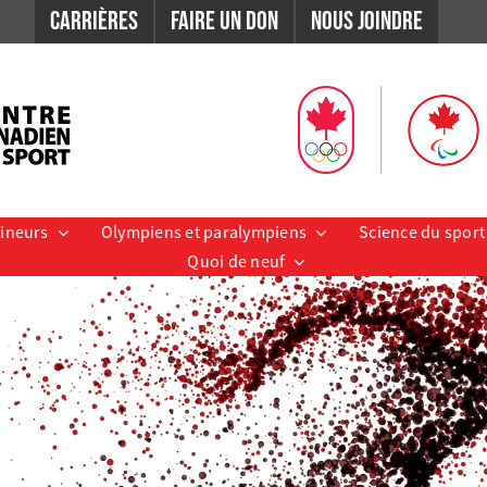
Carrières
Faire un don
Nous Joindre
aineurs
Olympiens et paralympiens
Science du sport
Quoi de neuf