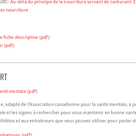
SIRC:
Au-delà du principe de la nourriture servant de carburant: E
les nourriture
e fiche descriptive (pdf)
r (pdf)
ORT
nté mentale (pdf)
, adapté de l’Association canadienne pour la santé mentale, a p
e et les signes à rechercher pour vous maintenir en bonne santé
athlètes et aux entraîneurs que vous pouvez utiliser pour parler d
ologiques (pdf)