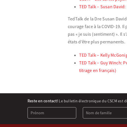
TED Talk – Susan David:
TedTalk de la Dre Susan David,
courage face à la COVID-19. Il 
pas « je suis (sentiment) ». I
états d’être plus permanents.
TED Talk – Kelly McGonig
TED Talk – Guy Winch: P
titrage en français)
Newsletter
Reste en contact!
Le bulletin électronique du CSCM est d
Signup
(FR)