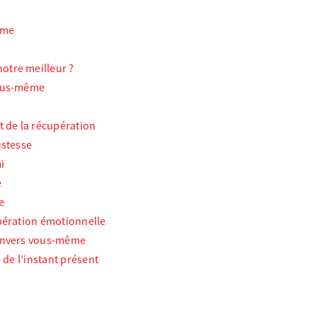
ême
tre meilleur ?
vous-même
n
t de la récupération
ustesse
i
e
e
pération émotionnelle
envers vous-même
 de l’instant présent