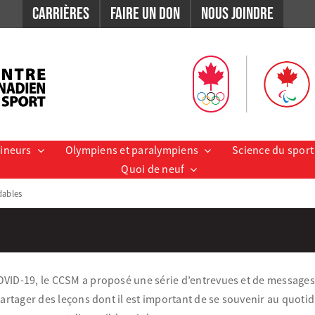
Carrières
Faire un don
Nous Joindre
aineurs
Olympiens et paralympiens
Science du sport
Quoi de neuf
dables
OVID-19, le CCSM a proposé une série d’entrevues et de message
partager des leçons dont il est important de se souvenir au quotid