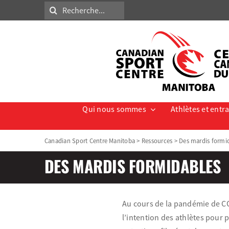
Skip
Search
to
for:
content
Qui nous sommes
Athlètes et entr
Canadian Sport Centre Manitoba
>
Ressources
>
Des mardis formi
DES MARDIS FORMIDABLES
Au cours de la pandémie de C
l’intention des athlètes pour 