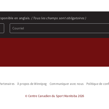
isponible en anglais.
( Tous les champs sont obligatoires )
Partenaires
À propos de Winnipeg
Communiquer avec nous
Politique de conf
© Centre Canadien du Sport Manitoba 2026