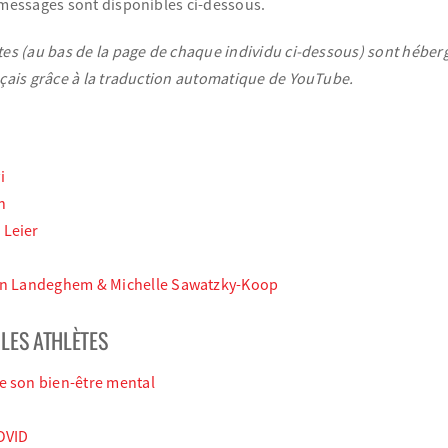
s messages sont disponibles ci-dessous.
tes (au bas de la page de chaque individu ci-dessous) sont héber
nçais grâce à la traduction automatique de YouTube.
i
h
 Leier
Van Landeghem & Michelle Sawatzky-Koop
LES ATHLÈTES
e son bien-être mental
COVID