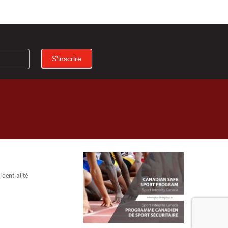
S'inscrire
identialité