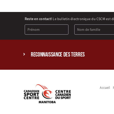
Newsletter
Reste en contact!
Le bulletin électronique du CSCM est d
Signup
(FR)
reconnaissance des terres
Accueil